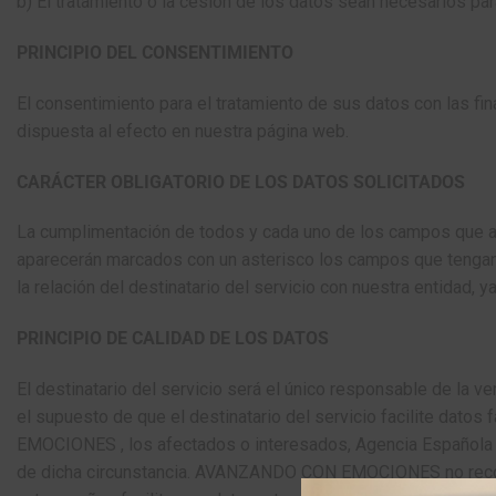
b) El tratamiento o la cesión de los datos sean necesarios p
PRINCIPIO DEL CONSENTIMIENTO
El consentimiento para el tratamiento de sus datos con las fin
dispuesta al efecto en nuestra página web.
CARÁCTER OBLIGATORIO DE LOS DATOS SOLICITADOS
La cumplimentación de todos y cada uno de los campos que apa
aparecerán marcados con un asterisco los campos que tengan ca
la relación del destinatario del servicio con nuestra entidad,
PRINCIPIO DE CALIDAD DE LOS DATOS
El destinatario del servicio será el único responsable de l
el supuesto de que el destinatario del servicio facilite dat
EMOCIONES , los afectados o interesados, Agencia Española d
de dicha circunstancia. AVANZANDO CON EMOCIONES no recog