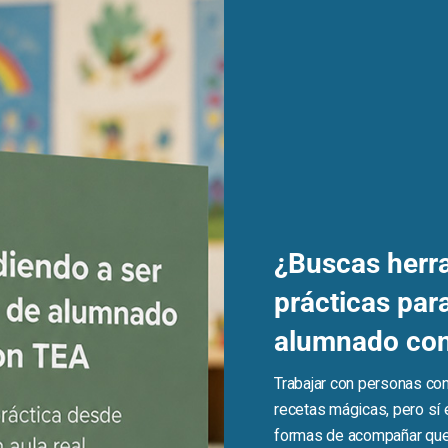
ispuestos al efecto en nuestra página web o en cualquier otro c
 tal circunstancia. Con la finalidad de dar cumplimiento a lo es
bios que se produzcan en sus datos, de forma que respondan
gación de secreto respecto de los datos de carácter personal 
seguridad de los datos de carácter personal y eviten su alteració
enados y los riesgos a que estén expuestos, ya provengan de la a
¿Buscas herr
prácticas para
inatario del servicio puede ejercitar, en cualquier momento, su
alumnado co
ichero o del tratamiento, adjuntando fotocopia de su DNI.
Trabajar con personas con
recetas mágicas, pero sí 
AL , correo iris@avanzandoconemociones.com
formas de acompañar qu