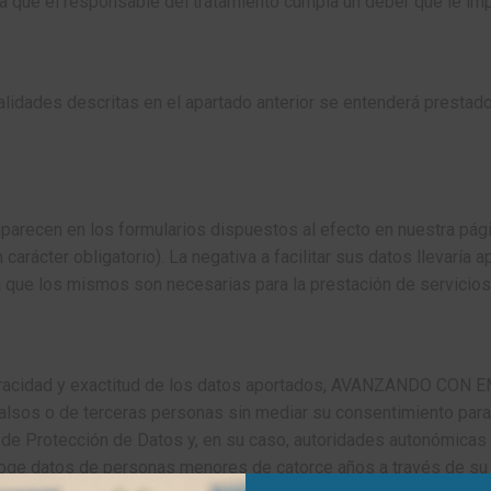
ara que el responsable del tratamiento cumpla un deber que le i
alidades descritas en el apartado anterior se entenderá prestado
recen en los formularios dispuestos al efecto en nuestra página
rácter obligatorio). La negativa a facilitar sus datos llevaría 
 ya que los mismos son necesarias para la prestación de servicio
a veracidad y exactitud de los datos aportados, AVANZANDO CON
os falsos o de terceras personas sin mediar su consentimiento 
e Protección de Datos y, en su caso, autoridades autonómicas 
e datos de personas menores de catorce años a través de su 