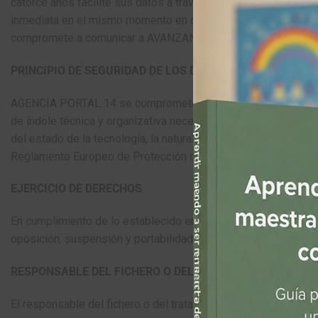
catorce años facilite sus datos a través de los formularios d
inmediata en el mismo momento en que se tenga conocimiento de
compromete a comunicar a AVANZANDO CON EMOCIONES los cam
PRINCIPIO DE SEGURIDAD DE LOS DATOS
AGENCIA PORTAL 14 se compromete al cumplimiento de su obli
de índole técnica y organizativa necesarias que garanticen la 
del estado de la tecnología, la naturaleza de los datos almac
Reglamento Europeo de Protección de Datos 679/2016.
EJERCICIO DE DERECHOS
En cumplimiento de lo establecido en el RGPD 679/2016 el dest
oposición, suspensión y portabilidad ante el responsable del f
RESPONSABLE DEL FICHERO O DEL TRATAMIENTO
El responsable del fichero o del tratamiento es IRIS CARAB