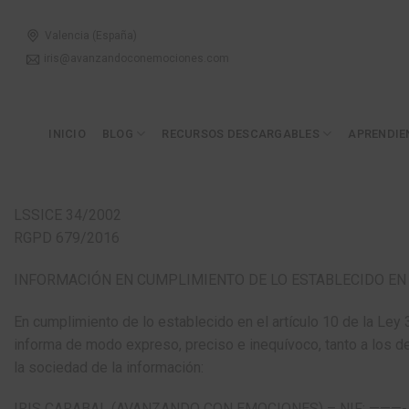
Skip
to
Valencia (España)
content
iris@avanzandoconemociones.com
INICIO
BLOG
RECURSOS DESCARGABLES
APRENDIE
LSSICE 34/2002
RGPD 679/2016
INFORMACIÓN EN CUMPLIMIENTO DE LO ESTABLECIDO EN L
En cumplimiento de lo establecido en el artículo 10 de la Ley 
informa de modo expreso, preciso e inequívoco, tanto a los d
la sociedad de la información:
IRIS CARABAL (AVANZANDO CON EMOCIONES) – NIF: ———- Co