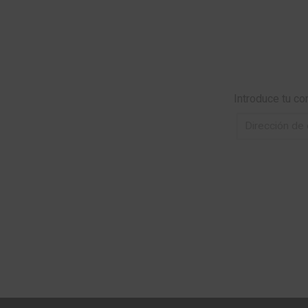
Introduce tu co
Dirección
de
correo
electrónico