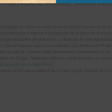
s incluye la etiqueta “gat._anonymizeIp();”, que asegura la rec
a proteger los datos enviados a través de los formularios de la
automatizados y supone la transmisión de la dirección IP y otro
Google para poder ser utilizados. La dirección IP será encripta
 Solo en algunos casos excepcionales, las direcciones IP será
eb, Google va a utilizar estas informaciones para evaluar el uso 
os de Google. Para estos datos es válida la política de privaci
icies.google.com/privacy?hl=es
tamiento de los datos sobre él de los que Google dispone en la f