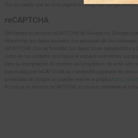
Ten en cuenta que en esta página el código de Google analytic
reCAPTCHA
Utilizamos el servicio reCAPTCHA de Google Inc. (Google) par
diferenciar los datos enviados por personas de los mensajes 
reCAPTCHA. Con tal finalidad, los datos serán transmitidos a 
como en los estados asociados al espacio económico europeo.
para su encriptación. En nombre del propietario de este sitio w
transmitida por reCAPTCHA se mantendrá separada de otros dat
privacidad de Google se pueden leer en la página
https://pol
Al utilizar el servicio reCAPTCHA, el usuario consiente el tra