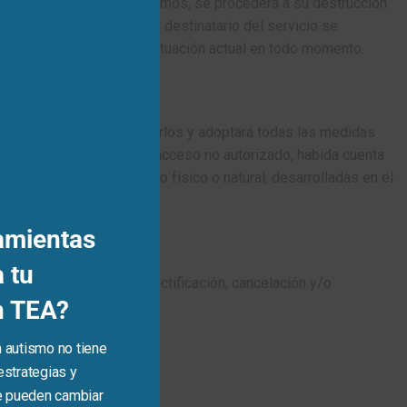
anal de recogida de los mismos, se procederá a su destrucción
tablecido en el RGPD, el destinatario del servicio se
THIS
 con veracidad a su situación actual en todo momento.
MODULE
y de su deber de guardarlos y adoptará todas las medidas
n, pérdida, tratamiento o acceso no autorizado, habida cuenta
cción humana o del medio físico o natural, desarrolladas en el
amientas
 tu
s derechos de acceso, rectificación, cancelación y/o
n TEA?
 autismo no tiene
estrategias y
e pueden cambiar