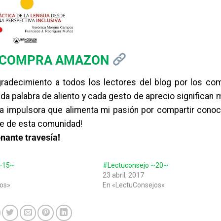
 COMPRA AMAZON
radecimiento a todos los lectores del blog por los com
a palabra de aliento y cada gesto de aprecio significan
za impulsora que alimenta mi pasión por compartir conoc
nte de esta comunidad!
onante travesía!
~15~
#Lectuconsejo ~20~
23 abril, 2017
os»
En «LectuConsejos»