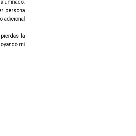
l alumnado.
er persona
o adicional
pierdas la
apoyando mi