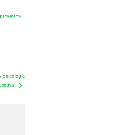
 permanente
.
 psicología
ucativa