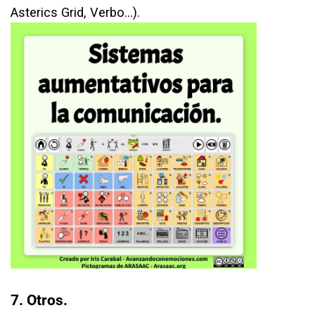
Asterics Grid, Verbo…).⁣
7. Otros.⁣