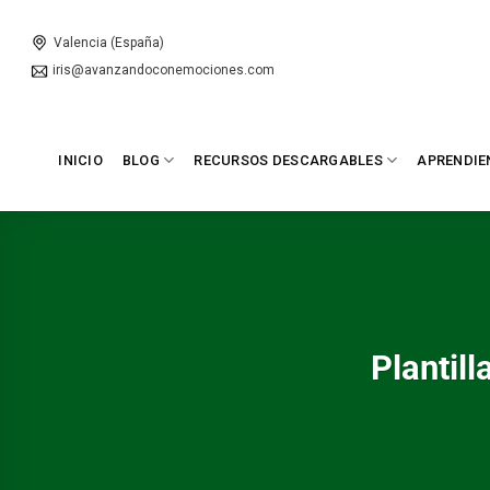
Skip
to
Valencia (España)
content
iris@avanzandoconemociones.com
INICIO
BLOG
RECURSOS DESCARGABLES
APRENDIE
Plantill